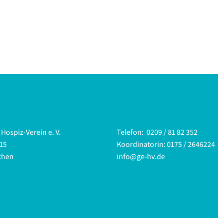
Hospiz-Verein e. V.
Telefon:
0209 / 81 82 352
15
Koordinatorin:
0175 / 2646224
chen
info@ge-hv.de